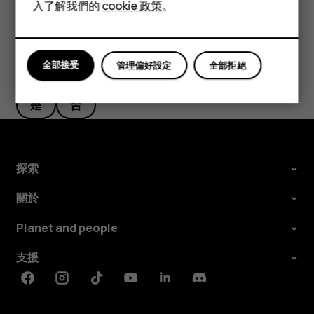
平板電腦
入了解我們的
cookie 政策
。
全部接受
管理偏好設定
全部拒絕
您認為這有幫助嗎？
是
否
探索
關於
Planet and people
支援
Facebook
Instagram
Tiktok
Youtube
Linkedin
Discord