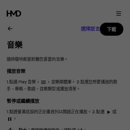
Nokia
6
選擇語言
下載
用
音樂
戶
隨時隨地都能聆聽您喜愛的音樂。
指
播放音樂
南
1.點選
Play 音樂
>
>
音樂媒體庫
。 2.點選您想要播放的歌
menu
手、專輯、歌曲、音樂類型或播放清單。
暫停或繼續播放
1.點選螢幕底部的正在播放列以開啟
正在播放
。 2.點選
或
play_arrow
。
pause