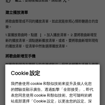
貼士：
要隨機播放歌曲，請點選
。
shuffle
建立播放清單
將歌曲整理成不同的播放清單，如此就能依照心情聆聽適合的音
樂。
1.當播放歌曲時，點選
>
加入播放清單
。 2.要將歌曲新增至
more_vert
新的播放清單，請點選
新播放清單
，或者，要將歌曲新增到現有
的播放清單，從清單中然後選擇播放清單。
將歌曲新增至手機
如果您有儲存在電腦上的音樂或影片，但是也想要在手機上使用
這些內容，您可以使用 USB 數據線在手機和電腦之間同步媒體
Cookie 設定
內容。
智慧型手機
我們會使用 cookie 和類似技術來提升及個人化您
1.使用 USB 數據線將手機連接到兼容電腦。 2.在電腦的檔案管理
功能型手機
的體驗並顯示廣告。透過點擊「全部接受」，即代
程式中 (例如 Windows 檔案總管或 macOS Finder)，將歌曲和
表您同意使用 cookie 和類似技術。您可隨時於網
影片拖放到您的手機。
配件
站底部選擇「Cookie 設定」以更改您的設定。深