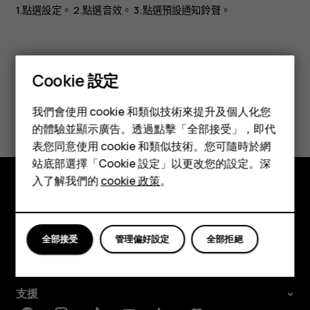
1.點選
設定
。 2.點選
音效
。 3.點選
預設通知鈴聲
。
Cookie 設定
智慧型手機
您認為這有幫助嗎？
我們會使用 cookie 和類似技術來提升及個人化您
功能型手機
的體驗並顯示廣告。透過點擊「全部接受」，即代
是
否
表您同意使用 cookie 和類似技術。您可隨時於網
配件
站底部選擇「Cookie 設定」以更改您的設定。深
平板電腦
入了解我們的
cookie 政策
。
探索
關於
全部接受
管理偏好設定
全部拒絕
Planet and people
支援