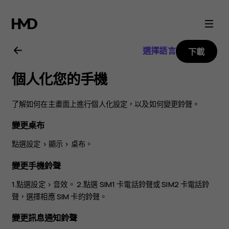
Nokia
6
選擇語言
下載
用
個人化您的手機
戶
了解如何在主畫面上進行個人化設定，以及如何變更鈴聲。
指
變更桌布
南
點選
設定
>
顯示
>
桌布
。
變更手機鈴聲
1.點選
設定
>
音效
。 2.點選
SIM1 卡電話鈴聲
或
SIM2 卡電話鈴
聲
，選擇相應 SIM 卡的鈴聲。
變更訊息通知鈴聲