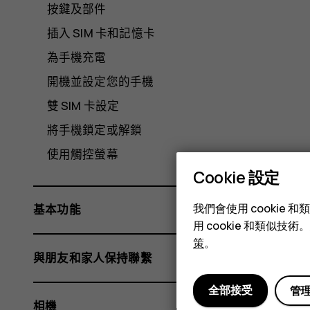
按鍵及部件
插入 SIM 卡和記憶卡
為手機充電
開機並設定您的手機
雙 SIM 卡設定
將手機鎖定或解鎖
使用觸控螢幕
Cookie 設定
我們會使用 cooki
基本功能
用 cookie 和類似
策
。
與朋友和家人保持聯繫
全部接受
管
相機