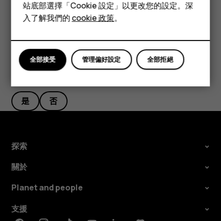
配件
站底部選擇「Cookie 設定」以更改您的設定。深
點選
時鐘
>
鬧鐘
。選擇鬧鐘，然後點選
刪除
。
access_alarm
delete
平板電腦
入了解我們的
cookie 政策
。
全部接受
管理偏好設定
全部拒絕
您認為這有幫助嗎？
是
否
探索
關於
Planet and people
支援