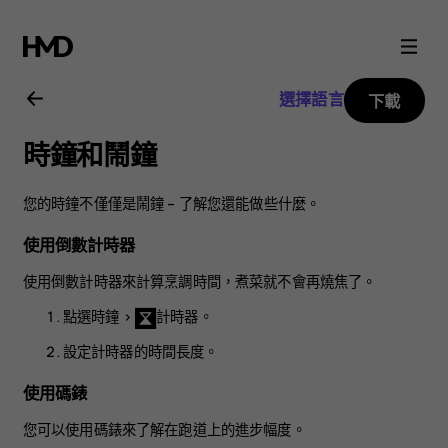
Nokia
8.1
選擇語言
下載
用
時鐘和鬧鐘
戶
您的時鐘不僅僅是鬧鐘 – 了解您還能做些什麼。
指
使用倒數計時器
南
使用倒數計時器來計算烹調時間，煮菜就不會再燒焦了。
點選
時鐘
>
計時器
。
設定計時器的時間長度。
使用碼錶
您可以使用碼錶來了解在跑道上的進步幅度。