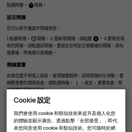
點選
時鐘
>
碼錶
。
timer
設定鬧鐘
您可以將手機當作鬧鐘使用。
1.點選
時鐘
>
鬧鐘
。 2.要新增鬧鐘，請點選
。 3.要修改現
access_alarm
add_circle
有的鬧鐘，請點選該鬧鐘。要設定在特定日期重複的鬧鐘，請勾
選
重複
，然後標示星期幾。
鬧鐘重響
如果您還不想馬上起床，當鬧鐘響起時，請將鬧鐘向左滑動。要
調整重響的間隔長度，請點選
時鐘
>
>
設定
>
重響長度
，然
more_vert
後選擇您喜歡的長度。
Cookie 設定
關閉鬧鐘
智慧型手機
我們會使用 cookie 和類似技術來提升及個人化您
當鬧鐘響起時，請將鬧鐘向右滑動。
功能型手機
的體驗並顯示廣告。透過點擊「全部接受」，即代
刪除鬧鐘
表您同意使用 cookie 和類似技術。您可隨時於網