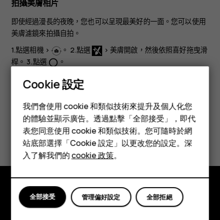
拍攝美膚相片
即使經過漫長的夜晚，您也可以呈現最美好的一面。您可以使用
美膚濾鏡來拍攝自拍。
1.點選
相機
>
。 2.點選
>
美膚開啟
，然後依照喜好拖曳滑
桿。 3.點選
。
panorama_fish_eye
Cookie 設定
智慧型手機
我們會使用 cookie 和類似技術來提升及個人化您
功能型手機
的體驗並顯示廣告。透過點擊「全部接受」，即代
您認為這有幫助嗎？
表您同意使用 cookie 和類似技術。您可隨時於網
配件
站底部選擇「Cookie 設定」以更改您的設定。深
平板電腦
入了解我們的
cookie 政策
。
是
否
全部接受
管理偏好設定
全部拒絕
探索