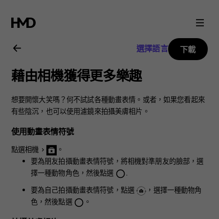
Nokia
8.1
選擇語言
下載
用
藉由相機獲得更多樂趣
戶
想要開懷大笑嗎？何不試試各種動畫表情。或者，如果您看起來
指
有些陰沉，也可以使用濾鏡來拍攝美膚相片。
使用動畫表情符號
南
點選
相機
>
。
要為朋友拍攝動畫表情符號，將相機對準朋友的臉部，選
擇一種動物角色，然後點選
.
panorama_fish_eye
要為自己拍攝動畫表情符號，點選
，選擇一種動物角
色，然後點選
。
panorama_fish_eye