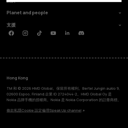
關於
Planet and people
支援
Facebook
Instagram
Tiktok
Youtube
Linkedin
Discord
Hong Kong
TM 和 © 2026 HMD Global。保留所有權利。Bertel Jungin aukio 9,
02600 Espoo, Finland.企業 ID 2724044-2。HMD Global Oy 是
Nokia 品牌手機的授權商。Nokia 是 Nokia Corporation 的註冊商標。
條款
私隱
Cookie 設定
倫理
Speak Up channel