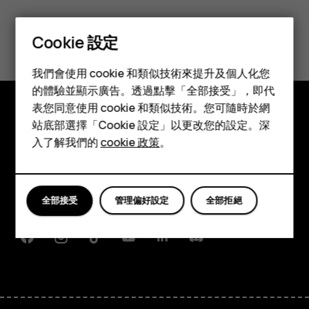
您認為這有幫助嗎？
Cookie 設定
智慧型手機
是
否
我們會使用 cookie 和類似技術來提升及個人化您
功能型手機
的體驗並顯示廣告。透過點擊「全部接受」，即代
表您同意使用 cookie 和類似技術。您可隨時於網
配件
站底部選擇「Cookie 設定」以更改您的設定。深
探索
平板電腦
入了解我們的
cookie 政策
。
關於
Planet and people
全部接受
管理偏好設定
全部拒絕
支援
Facebook
Instagram
Tiktok
Youtube
Linkedin
Discord