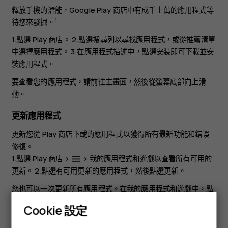
釋放手機的潛能，Google Play 商店中有成千上萬的應用程式等
1
待您來發掘。
1.點選
Play 商店
。 2.點選搜尋列以尋找應用程式，或從推薦清單
中選擇應用程式。 3.在應用程式描述中，點選
安裝
即可下載並安
裝應用程式。
要查看您的應用程式，請前往主畫面，然後從螢幕底部向上滑
動。
更新應用程式
更新您從
Play 商店
下載的應用程式以獲得所有最新功能和錯誤
修復。
1.點選
Play 商店
>
>
我的應用程式和遊戲
以查看所有可用的
menu
更新。 2.點選有可用更新的應用程式，然後點選
更新
。
您也可以一次更新所有應用程式。在
我的應用程式和遊戲
中，點
選
全部更新
。
Cookie 設定
智慧型手機
移除已下載的應用程式