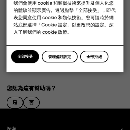
我們會使用 cookie 和類似技術來提升及個人化您
功能型手機
點選
Play 商店
>
>
我的應用程式和遊戲
，選擇您想要移除的
menu
的體驗並顯示廣告。透過點擊「全部接受」，即代
應用程式，然後點選
解除安裝
。
表您同意使用 cookie 和類似技術。您可隨時於網
配件
站底部選擇「Cookie 設定」以更改您的設定。深
通過 Google Play 取得音樂、電影或書籍
平板電腦
入了解我們的
cookie 政策
。
有了 Google Play，您可以存取無數歌曲、電影和書籍。
點選
音樂
、
電影
或
圖書
以獲取更多資訊。
全部接受
管理偏好設定
全部拒絕
您認為這有幫助嗎？
是
否
探索