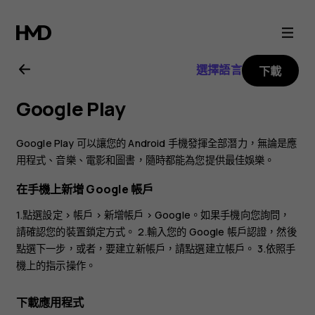
Nokia
8.1
選擇語言
下載
用
Google Play
戶
Google Play 可以讓您的 Android 手機發揮全部潛力，無論是應
指
用程式、音樂、電影和圖書，隨時都能為您提供最佳娛樂。
在手機上新增 Google 帳戶
南
1.點選
設定
>
帳戶
>
新增帳戶
>
Google
。如果手機向您詢問，
請確認您的裝置鎖定方式。 2.輸入您的 Google 帳戶認證，然後
點選
下一步
，或者，要建立新帳戶，請點選
建立帳戶
。 3.依照手
機上的指示操作。
下載應用程式