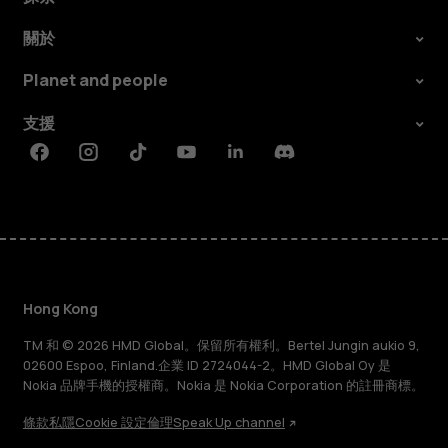
關於
Planet and people
支援
Facebook
Instagram
Tiktok
Youtube
Linkedin
Discord
Hong Kong
TM 和 © 2026 HMD Global。保留所有權利。Bertel Jungin aukio 9,
02600 Espoo, Finland.企業 ID 2724044-2。HMD Global Oy 是
Nokia 品牌手機的授權商。Nokia 是 Nokia Corporation 的註冊商標。
條款
私隱
Cookie 設定
倫理
Speak Up channel