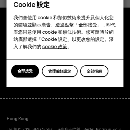
是
否
Cookie 設定
智慧型手機
我們會使用 cookie 和類似技術來提升及個人化您
功能型手機
的體驗並顯示廣告。透過點擊「全部接受」，即代
探索
表您同意使用 cookie 和類似技術。您可隨時於網
配件
站底部選擇「Cookie 設定」以更改您的設定。深
關於
平板電腦
入了解我們的
cookie 政策
。
Planet and people
支援
全部接受
管理偏好設定
全部拒絕
Facebook
Instagram
Tiktok
Youtube
Linkedin
Discord
Hong Kong
TM 和 © 2026 HMD Global。保留所有權利。Bertel Jungin aukio 9,