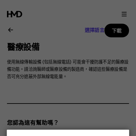
Nokia
8.1
選擇語言
下載
用
醫療設備
戶
使用無線傳輸設備 (包括無線電話) 可能會干擾防護不足的醫療設
指
備功能。請洽詢醫師或醫療設備的製造商，確認這些醫療設備是
否可充分遮蔽外部無線電能量。
南
您認為這有幫助嗎？