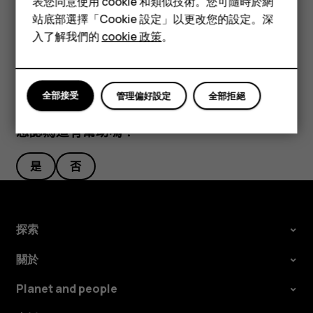
表您同意使用 cookie 和類似技術。您可隨時於網
配件
要重新排列圖示，請點選
，點選並按住某個圖示，然後將它
mode_edit
站底部選擇「Cookie 設定」以更改您的設定。深
拖曳到其他位置。
平板電腦
入了解我們的
cookie 政策
。
全部接受
管理偏好設定
全部拒絕
您認為這有幫助嗎？
是
否
探索
關於
Planet and people