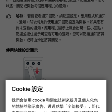
以逐一關閉或開啟每個應用程式的通知。
秘訣：
若要查看通知圓點，請點選
設定
>
應用程式和通知
>
通知
，然後將
允許使用通知圓點
設定為開啟。如果您有
尚未查看的通知，應用程式圖示上就會出現一個小圓點。
點選並按住圖示可查看可用的選項。您可以點選通知將其
開啟，或藉由滑動將其關閉。
使用快速設定圖示
Cookie 設定
智慧型手機
我們會使用 cookie 和類似技術來提升及個人化您
功能型手機
要啟動特定功能，請點選通知面板中的快速設定圖示。要查看更
的體驗並顯示廣告。透過點擊「全部接受」，即代
多圖示，請將功能表向下拖曳。