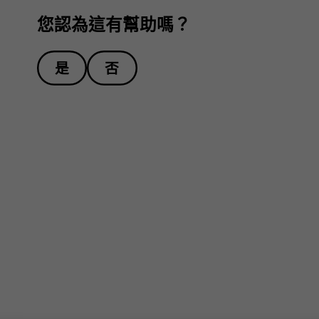
您認為這有幫助嗎？
是
否