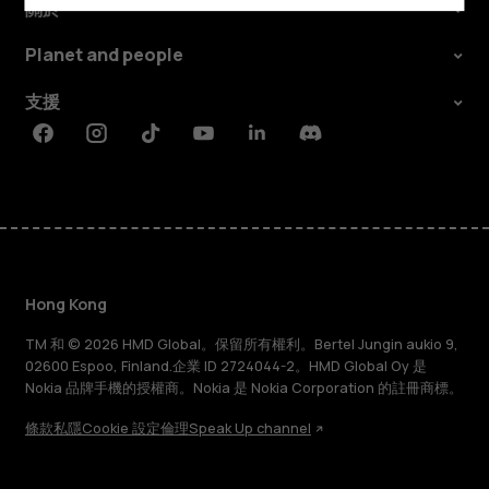
關於
Planet and people
支援
Facebook
Instagram
Tiktok
Youtube
Linkedin
Discord
Hong Kong
TM 和 © 2026 HMD Global。保留所有權利。Bertel Jungin aukio 9,
02600 Espoo, Finland.企業 ID 2724044-2。HMD Global Oy 是
Nokia 品牌手機的授權商。Nokia 是 Nokia Corporation 的註冊商標。
條款
私隱
Cookie 設定
倫理
Speak Up channel