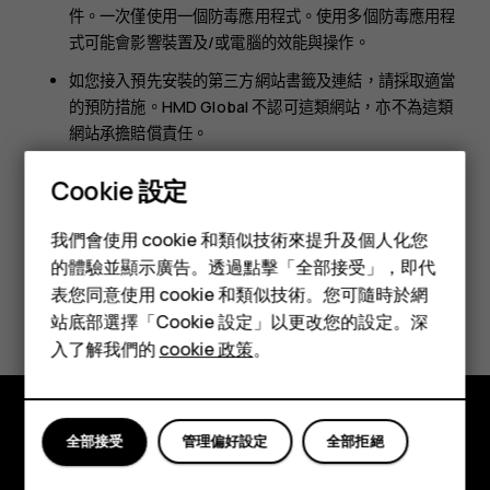
件。一次僅使用一個防毒應用程式。使用多個防毒應用程
式可能會影響裝置及/或電腦的效能與操作。
如您接入預先安裝的第三方網站書籤及連結，請採取適當
的預防措施。HMD Global 不認可這類網站，亦不為這類
網站承擔賠償責任。
Cookie 設定
智慧型手機
我們會使用 cookie 和類似技術來提升及個人化您
功能型手機
的體驗並顯示廣告。透過點擊「全部接受」，即代
表您同意使用 cookie 和類似技術。您可隨時於網
您認為這有幫助嗎？
配件
站底部選擇「Cookie 設定」以更改您的設定。深
平板電腦
入了解我們的
cookie 政策
。
是
否
全部接受
管理偏好設定
全部拒絕
探索