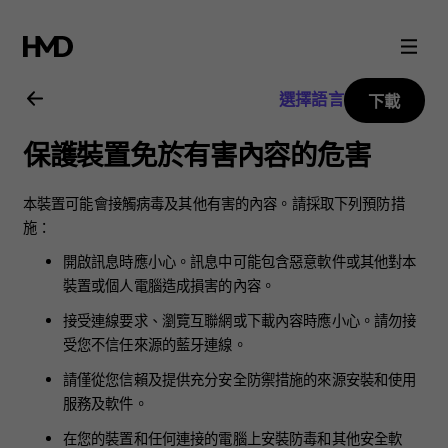
Nokia
8.1
選擇語言
下載
用
保護裝置免於有害內容的危害
戶
本裝置可能會接觸病毒及其他有害的內容。請採取下列預防措
指
施：
開啟訊息時應小心。訊息中可能包含惡意軟件或其他對本
南
裝置或個人電腦造成損害的內容。
接受連線要求、瀏覽互聯網或下載內容時應小心。請勿接
受您不信任來源的藍牙連線。
請僅從您信賴及提供充分安全防禦措施的來源安裝和使用
服務及軟件。
在您的裝置和任何連接的電腦上安裝防毒和其他安全軟