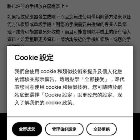
將已註冊的手指放在感應器上。
如果指紋感應器發生故障，而且您無法使用備用解鎖方法來以任
何方法復原或重設手機，則您的手機需要由授權的專業人員修
理。維修可能需要另外收費，而且可能會刪除手機上的所有個人
資料。如要獲取更多資料，請洽詢最近的手機維修點，或您的手
機經銷商。
Cookie 設定
智慧型手機
我們會使用 cookie 和類似技術來提升及個人化您
功能型手機
的體驗並顯示廣告。透過點擊「全部接受」，即代
表您同意使用 cookie 和類似技術。您可隨時於網
配件
您認為這有幫助嗎？
站底部選擇「Cookie 設定」以更改您的設定。深
平板電腦
入了解我們的
cookie 政策
。
是
否
全部接受
管理偏好設定
全部拒絕
探索