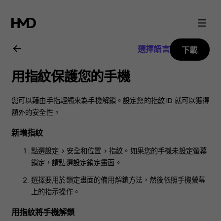
Nokia
8.1
選擇語言
下載
用
用指紋保護您的手機
戶
您可以藉由手指輕觸來為手機解鎖。設定您的指紋 ID 就可以獲得
指
額外的安全性。
新增指紋
南
點選
設定
>
安全和位置
>
指紋
。如果您的手機未設定螢幕
鎖定，請點選
設定鎖定畫面
。
選擇要用於鎖定畫面的備用解鎖方法，然後依照手機螢幕
上的指示操作。
用指紋將手機解鎖