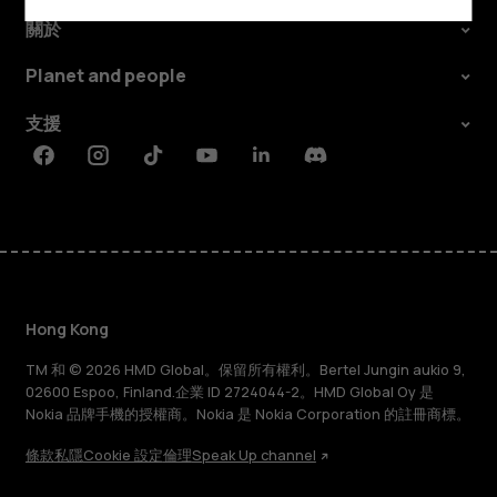
關於
Planet and people
支援
Facebook
Instagram
Tiktok
Youtube
Linkedin
Discord
Hong Kong
TM 和 © 2026 HMD Global。保留所有權利。Bertel Jungin aukio 9,
02600 Espoo, Finland.企業 ID 2724044-2。HMD Global Oy 是
Nokia 品牌手機的授權商。Nokia 是 Nokia Corporation 的註冊商標。
條款
私隱
Cookie 設定
倫理
Speak Up channel