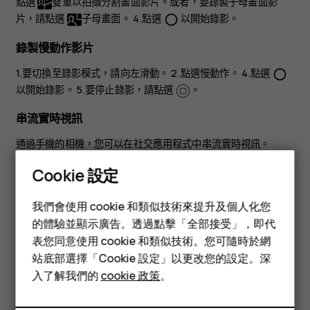
點選
雙重
以拍攝分割畫面影片。或者，要錄製子母畫面影
片，請點選
子母畫面
。 4.點選
以開始錄影。
panorama_fish_eye
錄製慢動作影片
1.要切換至錄影模式，請向左滑動。 2.點選
慢動作
。 4.點選
panorama_fish_eye
以開始錄影。 5.要停止錄影，請點選
。
串流實時視訊
通過手機的相機，您可以在社交應用程式中串流實時視訊。
1.點選
相機
。要切換至錄影模式，請向左滑動。 2.點選
，然後
Cookie 設定
選擇您要用來進行直播的社交媒體帳戶。 3.點選
以開始進行
panorama_fish_eye
智慧型手機
直播串流。
我們會使用 cookie 和類似技術來提升及個人化您
功能型手機
的體驗並顯示廣告。透過點擊「全部接受」，即代
表您同意使用 cookie 和類似技術。您可隨時於網
配件
站底部選擇「Cookie 設定」以更改您的設定。深
平板電腦
入了解我們的
cookie 政策
。
您認為這有幫助嗎？