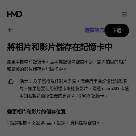
Nokia
8.1
選擇語言
下載
用
將相片和影片儲存在記憶卡中
戶
如果手機中有記憶卡，且手機記憶體空間不足，請將拍攝的相片
指
和錄製的影片儲存在記憶卡中。
貼士：
為了獲得最佳影片畫質，請使用手機記憶體錄製影
南
片。如果您要使用記憶卡來錄製影片，建議 microSD 卡選
用知名製造商所生產的高速 4–128GB 記憶卡。
變更相片和影片的儲存位置
1.點選
相機
。 2.點選
>
設定
>
資料儲存空間
。
menu