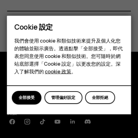
Cookie 設定
您認為這有幫助嗎？
智慧型手機
我們會使用 cookie 和類似技術來提升及個人化您
功能型手機
是
否
的體驗並顯示廣告。透過點擊「全部接受」，即代
表您同意使用 cookie 和類似技術。您可隨時於網
配件
站底部選擇「Cookie 設定」以更改您的設定。深
平板電腦
入了解我們的
cookie 政策
。
探索
關於
全部接受
管理偏好設定
全部拒絕
Planet and people
支援
Facebook
Instagram
Tiktok
Youtube
Linkedin
Discord