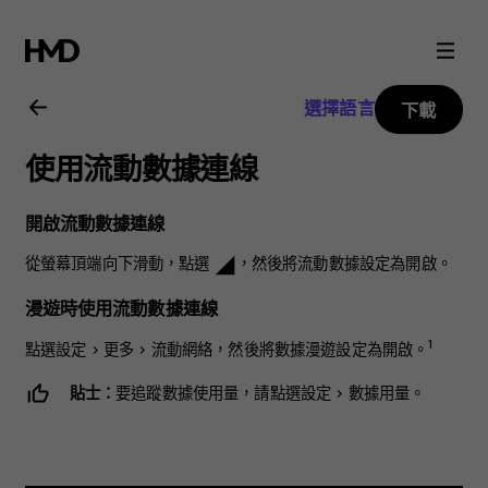
Nokia
8.1
選擇語言
下載
用
使用流動數據連線
戶
開啟流動數據連線
指
從螢幕頂端向下滑動，點選
，然後將
流動數據
設定為
開啟
。
network_cell
南
漫遊時使用流動數據連線
1
點選
設定
>
更多
>
流動網絡
，然後將
數據漫遊
設定為
開啟
。
貼士：
要追蹤數據使用量，請點選
設定
>
數據用量
。