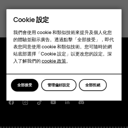
您認為這有幫助嗎？
Cookie 設定
智慧型手機
是
否
我們會使用 cookie 和類似技術來提升及個人化您
功能型手機
的體驗並顯示廣告。透過點擊「全部接受」，即代
表您同意使用 cookie 和類似技術。您可隨時於網
配件
站底部選擇「Cookie 設定」以更改您的設定。深
探索
平板電腦
入了解我們的
cookie 政策
。
關於
Planet and people
全部接受
管理偏好設定
全部拒絕
支援
Facebook
Instagram
Tiktok
Youtube
Linkedin
Discord