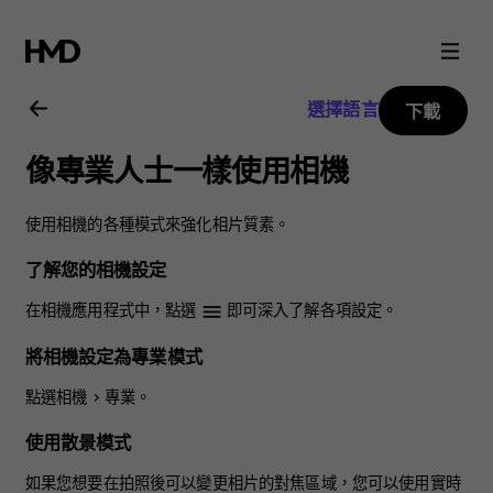
Nokia
8.1
選擇語言
下載
用
像專業人士一樣使用相機
戶
使用相機的各種模式來強化相片質素。
指
了解您的相機設定
南
在相機應用程式中，點選
即可深入了解各項設定。
menu
將相機設定為專業模式
點選
相機
>
專業
。
使用散景模式
如果您想要在拍照後可以變更相片的對焦區域，您可以使用實時