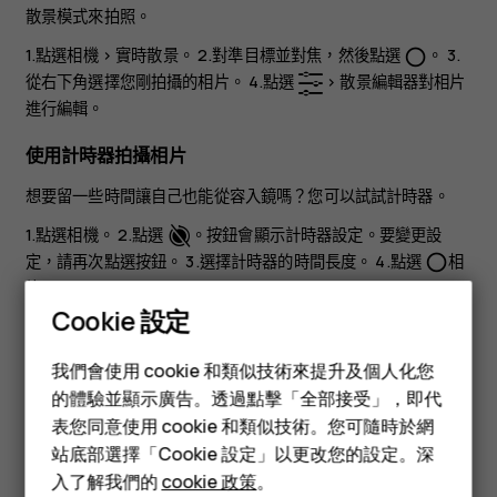
散景模式來拍照。
1.點選
相機
>
實時散景
。 2.對準目標並對焦，然後點選
。 3.
panorama_fish_eye
從右下角選擇您剛拍攝的相片。 4.點選
>
散景編輯器
對相片
進行編輯。
使用計時器拍攝相片
想要留一些時間讓自己也能從容入鏡嗎？您可以試試計時器。
1.點選
相機
。 2.點選
。按鈕會顯示計時器設定。要變更設
定，請再次點選按鈕。 3.選擇計時器的時間長度。 4.點選
相
panorama_fish_eye
片
。
Cookie 設定
拍攝高質素相片
智慧型手機
我們會使用 cookie 和類似技術來提升及個人化您
在相機應用程式中，點選
>
解析度
，然後依照您的喜好設定
menu
功能型手機
的體驗並顯示廣告。透過點擊「全部接受」，即代
解析度。
表您同意使用 cookie 和類似技術。您可隨時於網
配件
站底部選擇「Cookie 設定」以更改您的設定。深
平板電腦
入了解我們的
cookie 政策
。