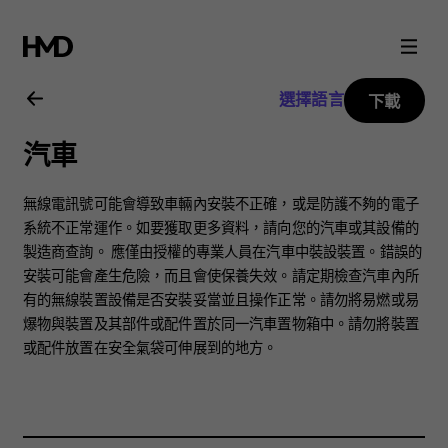
Nokia
8.1
選擇語言
下載
用
汽車
戶
無線電訊號可能會導致車輛內安裝不正確，或是防護不夠的電子
指
系統不正常運作。如要獲取更多資料，請向您的汽車或其設備的
製造商查詢。 應僅由授權的專業人員在汽車中裝設裝置。錯誤的
安裝可能會產生危險，而且會使保養失效。請定期檢查汽車內所
南
有的無線裝置設備是否安裝妥當並且操作正常。請勿將易燃或易
爆物與裝置及其部件或配件置於同一汽車置物箱中。請勿將裝置
或配件放置在安全氣袋可伸展到的地方。