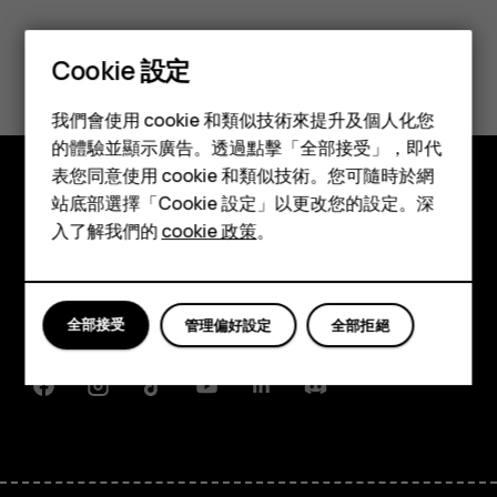
您認為這有幫助嗎？
Cookie 設定
智慧型手機
是
否
我們會使用 cookie 和類似技術來提升及個人化您
功能型手機
的體驗並顯示廣告。透過點擊「全部接受」，即代
表您同意使用 cookie 和類似技術。您可隨時於網
配件
站底部選擇「Cookie 設定」以更改您的設定。深
探索
平板電腦
入了解我們的
cookie 政策
。
關於
Planet and people
全部接受
管理偏好設定
全部拒絕
支援
Facebook
Instagram
Tiktok
Youtube
Linkedin
Discord