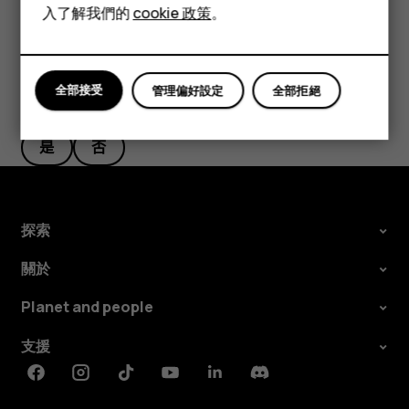
平板電腦
入了解我們的
cookie 政策
。
全部接受
管理偏好設定
全部拒絕
您認為這有幫助嗎？
是
否
探索
關於
Planet and people
支援
Facebook
Instagram
Tiktok
Youtube
Linkedin
Discord