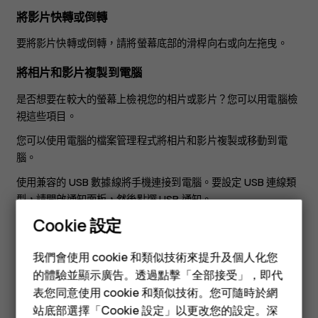
將影片快轉或倒轉
要將影片快轉或倒轉，請將螢幕底部的滑桿向右或向左拖曳。
將相片和影片複製到電腦
是否想要在較大的螢幕上檢視您的相片或影片？您可以用電腦檢
視這些項目。
您可以使用電腦的檔案管理程式將相片和影片複製或移動到電
腦。
使用兼容的 USB 數據線將手機連接到電腦。要設定 USB 連線類
型，請開啟通知面板，然後點選 USB 通知。
Cookie 設定
分享相片和影片
智慧型手機
您可以快速、輕鬆地和朋友及家人分享您拍攝的相片和影片。
我們會使用 cookie 和類似技術來提升及個人化您
功能型手機
的體驗並顯示廣告。透過點擊「全部接受」，即代
1.在
Photos
中，點選您要分享的相片，然後點選
。 2.選擇
share
表您同意使用 cookie 和類似技術。您可隨時於網
配件
您想要分享相片或影片的方式。
站底部選擇「Cookie 設定」以更改您的設定。深