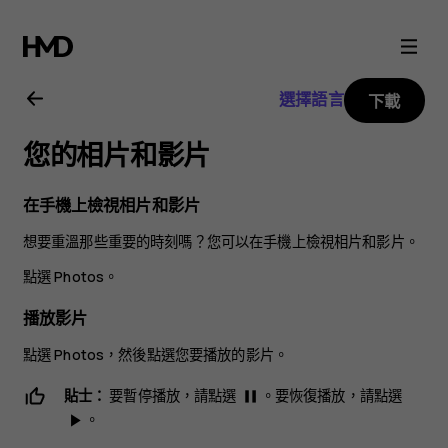
Nokia
8.1
選擇語言
下載
用
您的相片和影片
戶
在手機上檢視相片和影片
指
想要重溫那些重要的時刻嗎？您可以在手機上檢視相片和影片。
南
點選
Photos
。
播放影片
點選
Photos
，然後點選您要播放的影片。
貼士：
要暫停播放，請點選
。要恢復播放，請點選
pause
。
play_arrow