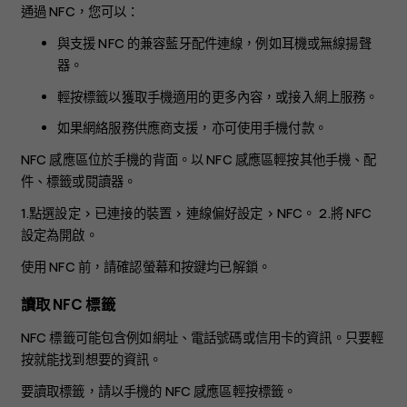
通過 NFC，您可以：
與支援 NFC 的兼容藍牙配件連線，例如耳機或無線揚聲
器。
輕按標籤以獲取手機適用的更多內容，或接入網上服務。
如果網絡服務供應商支援，亦可使用手機付款。
NFC 感應區位於手機的背面。以 NFC 感應區輕按其他手機、配
件、標籤或閱讀器。
1.點選
設定
>
已連接的裝置
>
連線偏好設定
>
NFC
。 2.將
NFC
設定為開啟。
使用 NFC 前，請確認螢幕和按鍵均已解鎖。
讀取 NFC 標籤
NFC 標籤可能包含例如網址、電話號碼或信用卡的資訊。只要輕
按就能找到想要的資訊。
要讀取標籤，請以手機的 NFC 感應區輕按標籤。