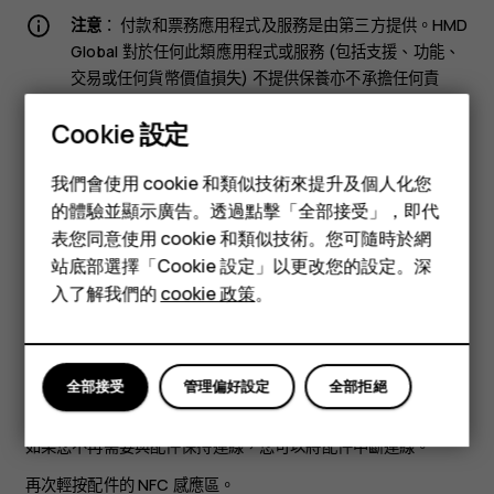
注意
： 付款和票務應用程式及服務是由第三方提供。HMD
Global 對於任何此類應用程式或服務 (包括支援、功能、
交易或任何貨幣價值損失) 不提供保養亦不承擔任何責
任。在裝置維修後，您可能需要重新安裝並啟動已加入的
Cookie 設定
卡片以及付款或票務應用程式。
智慧型手機
我們會使用 cookie 和類似技術來提升及個人化您
通過 NFC 與藍牙配件連線
功能型手機
的體驗並顯示廣告。透過點擊「全部接受」，即代
雙手都沒空？您可以使用耳機。或者，何不使用無線揚聲器來聆
表您同意使用 cookie 和類似技術。您可隨時於網
配件
聽音樂？您只需要用手機輕按兼容的配件。
站底部選擇「Cookie 設定」以更改您的設定。深
平板電腦
入了解我們的
cookie 政策
。
1.以手機的 NFC 感應區輕按配件的 NFC 感應區。* 2.依照螢幕上
的指示操作。
*配件必須另行選購。配件的供應情況可能因地區而有所不同。
全部接受
管理偏好設定
全部拒絕
中斷與配件的連線
如果您不再需要與配件保持連線，您可以將配件中斷連線。
再次輕按配件的 NFC 感應區。