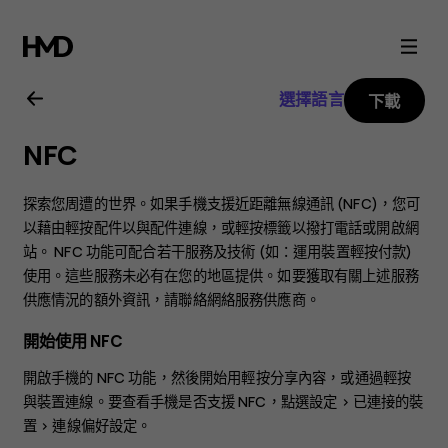
Nokia
8.3
選擇語言
下載
5G
NFC
用
探索您周遭的世界。如果手機支援近距離無線通訊 (NFC)，您可
戶
以藉由輕按配件以與配件連線，或輕按標籤以撥打電話或開啟網
站。 NFC 功能可配合若干服務及技術 (如：運用裝置輕按付款)
使用。這些服務未必有在您的地區提供。如要獲取有關上述服務
指
供應情況的額外資訊，請聯絡網絡服務供應商。
南
開始使用 NFC
開啟手機的 NFC 功能，然後開始用輕按分享內容，或通過輕按
與裝置連線。要查看手機是否支援 NFC，點選
設定
>
已連接的裝
置
>
連線偏好設定
。