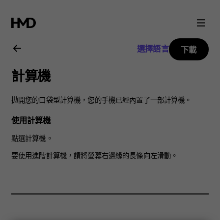
Nokia
8
選擇語言
下載
Sirocco
計算機
用
拋開您的口袋型計算機，您的手機已經內置了一部計算機。
戶
使用計算機
指
點選
計算機
。
要使用進階計算機，請將螢幕右邊緣的長條向左滑動。
南