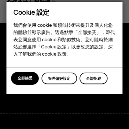
您認為這有幫助嗎？
Cookie 設定
智慧型手機
是
否
我們會使用 cookie 和類似技術來提升及個人化您
功能型手機
的體驗並顯示廣告。透過點擊「全部接受」，即代
表您同意使用 cookie 和類似技術。您可隨時於網
配件
探索
站底部選擇「Cookie 設定」以更改您的設定。深
平板電腦
入了解我們的
cookie 政策
。
關於
Planet and people
全部接受
管理偏好設定
全部拒絕
支援
Facebook
Instagram
Tiktok
Youtube
Linkedin
Discord