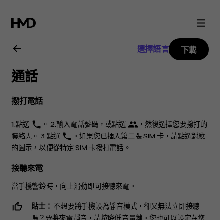
Nokia
9
選擇語言
下載
PureView
通話
用
撥打電話
戶
1.點選
。 2.輸入電話號碼，或點選
，然後選擇您要撥打的
phone
group
指
聯絡人。 3.點選
。如果您已插入第二張 SIM 卡，請點選對應
phone
的圖示，以便從特定 SIM 卡撥打電話。
南
接聽來電
當手機響鈴時，向上滑動即可接聽來電。
貼士：
不想要將手機設為靜音模式，卻又無法立即接聽
嗎？要將來電靜音，請按降低音量鍵。您也可以設定在您