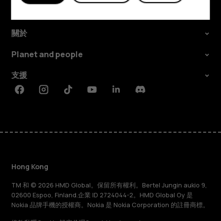
探索
關於
Planet and people
支援
Facebook
Instagram
Tiktok
Youtube
Linkedin
Discord
Hong Kong
TM 和 © 2026 HMD Global。保留所有權利。Bertel Jungin aukio 9,
02600 Espoo, Finland.企業 ID 2724044-2。HMD Global Oy 是
Nokia 品牌手機的授權商。Nokia 是 Nokia Corporation 的註冊商標。