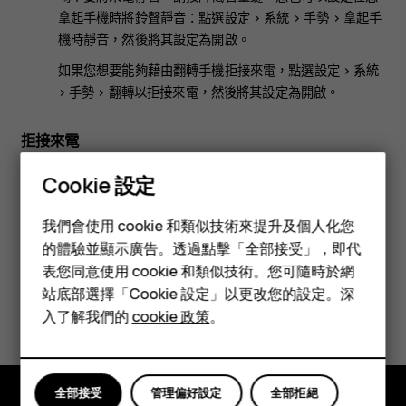
拿起手機時將鈴聲靜音：點選
設定
>
系統
>
手勢
>
拿起手
機時靜音
，然後將其設定為開啟。
如果您想要能夠藉由翻轉手機拒接來電，點選
設定
>
系統
>
手勢
>
翻轉以拒接來電
，然後將其設定為開啟。
拒接來電
要拒接來電，請向下滑動。
Cookie 設定
智慧型手機
我們會使用 cookie 和類似技術來提升及個人化您
功能型手機
的體驗並顯示廣告。透過點擊「全部接受」，即代
表您同意使用 cookie 和類似技術。您可隨時於網
配件
站底部選擇「Cookie 設定」以更改您的設定。深
您認為這有幫助嗎？
平板電腦
入了解我們的
cookie 政策
。
是
否
全部接受
管理偏好設定
全部拒絕