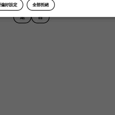
您認為這有幫助嗎？
理偏好設定
全部拒絕
是
否