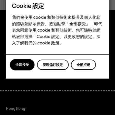
Cookie 設定
是
否
智慧型手機
我們會使用 cookie 和類似技術來提升及個人化您
功能型手機
的體驗並顯示廣告。透過點擊「全部接受」，即代
探索
表您同意使用 cookie 和類似技術。您可隨時於網
配件
站底部選擇「Cookie 設定」以更改您的設定。深
關於
平板電腦
入了解我們的
cookie 政策
。
Planet and people
支援
全部接受
管理偏好設定
全部拒絕
Facebook
Instagram
Tiktok
Youtube
Linkedin
Discord
Hong Kong