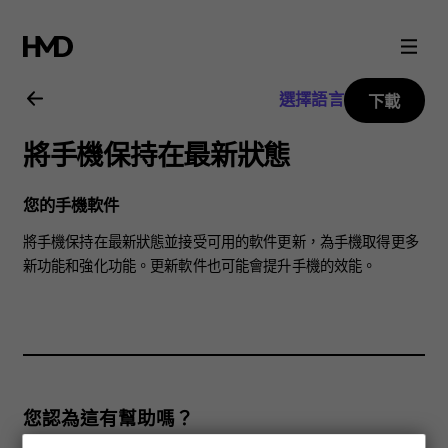
Nokia
9
選擇語言
下載
PureView
將手機保持在最新狀態
用
您的手機軟件
戶
將手機保持在最新狀態並接受可用的軟件更新，為手機取得更多
新功能和強化功能。更新軟件也可能會提升手機的效能。
指
南
您認為這有幫助嗎？