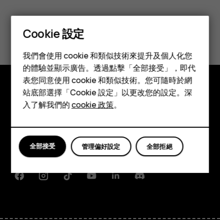
您認為這有幫助嗎？
Cookie 設定
智慧型手機
是
否
我們會使用 cookie 和類似技術來提升及個人化您
功能型手機
的體驗並顯示廣告。透過點擊「全部接受」，即代
表您同意使用 cookie 和類似技術。您可隨時於網
配件
站底部選擇「Cookie 設定」以更改您的設定。深
探索
平板電腦
入了解我們的
cookie 政策
。
關於
Planet and people
全部接受
管理偏好設定
全部拒絕
支援
Facebook
Instagram
Tiktok
Youtube
Linkedin
Discord