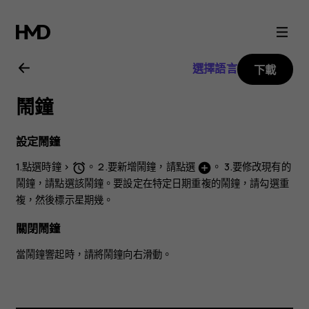
Nokia
C2
選擇語言
下載
用
鬧鐘
戶
設定鬧鐘
指
1.點選
時鐘
>
。 2.要新增鬧鐘，請點選
。 3.要修改現有的
access_alarm
add_circle
鬧鐘，請點選該鬧鐘。要設定在特定日期重複的鬧鐘，請勾選
重
南
複
，然後標示星期幾。
關閉鬧鐘
當鬧鐘響起時，請將鬧鐘向右滑動。