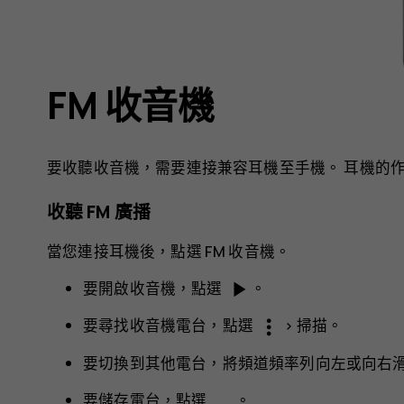
FM 收音機
要收聽收音機，需要連接兼容耳機至手機。 耳機的
收聽 FM 廣播
當您連接耳機後，點選
FM 收音機
。
play_arrow
要開啟收音機，點選
。
more_vert
要尋找收音機電台，點選
>
掃描
。
要切換到其他電台，將頻道頻率列向左或向右
要儲存電台，點選
。