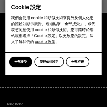
Cookie 設定
是
否
智慧型手機
我們會使用 cookie 和類似技術來提升及個人化您
功能型手機
的體驗並顯示廣告。透過點擊「全部接受」，即代
探索
表您同意使用 cookie 和類似技術。您可隨時於網
配件
站底部選擇「Cookie 設定」以更改您的設定。深
關於
平板電腦
入了解我們的
cookie 政策
。
Planet and people
支援
全部接受
管理偏好設定
全部拒絕
Facebook
Instagram
Tiktok
Youtube
Linkedin
Discord
Hong Kong