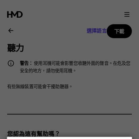
Nokia
C2
選擇語言
下載
用
聽力
戶
警告：
使用耳機可能會影響您收聽外面的聲音。在危及您
指
安全的地方，請勿使用耳機。
南
有些無線裝置可能會干擾助聽器。
您認為這有幫助嗎？