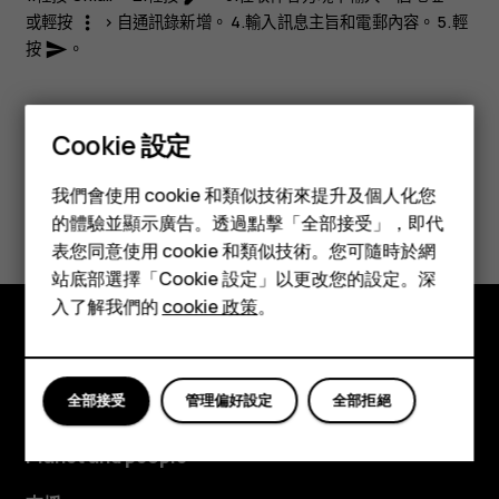
或輕按
>
自通訊錄新增
。 4.輸入訊息主旨和電郵內容。 5.輕
more_vert
按
。
send
Cookie 設定
智慧型手機
我們會使用 cookie 和類似技術來提升及個人化您
您認為這有幫助嗎？
功能型手機
的體驗並顯示廣告。透過點擊「全部接受」，即代
表您同意使用 cookie 和類似技術。您可隨時於網
配件
是
否
站底部選擇「Cookie 設定」以更改您的設定。深
平板電腦
入了解我們的
cookie 政策
。
探索
全部接受
管理偏好設定
全部拒絕
關於
Planet and people