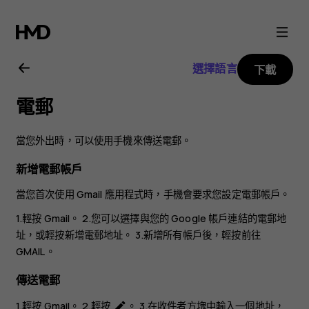
Nokia
C2
選擇語言
下載
用
電郵
戶
當您外出時，可以使用手機來傳送電郵。
指
新增電郵帳戶
南
當您首次使用 Gmail 應用程式時，手機會要求您設定電郵帳戶。
1.輕按
Gmail
。 2.您可以選擇與您的 Google 帳戶連結的電郵地
址，或輕按
新增電郵地址
。 3.新增所有帳戶後，輕按
前往
GMAIL
。
傳送電郵
1.輕按
Gmail
。 2.輕按
。 3.在
收件者
方塊中輸入一個地址，
create