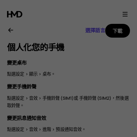
Nokia
C2
選擇語言
下載
用
個人化您的手機
戶
變更桌布
指
點選
設定
>
顯示
>
桌布
。
南
變更手機鈴聲
點選
設定
>
音效
>
手機鈴聲 (SIM1)
或
手機鈴聲 (SIM2)
，然後選
取鈴聲。
變更訊息通知音效
點選
設定
>
音效
>
進階
>
預設通知音效
。