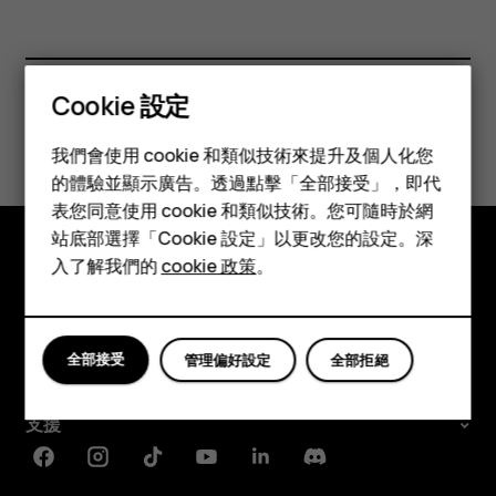
Cookie 設定
智慧型手機
您認為這有幫助嗎？
我們會使用 cookie 和類似技術來提升及個人化您
功能型手機
的體驗並顯示廣告。透過點擊「全部接受」，即代
是
否
表您同意使用 cookie 和類似技術。您可隨時於網
配件
站底部選擇「Cookie 設定」以更改您的設定。深
平板電腦
入了解我們的
cookie 政策
。
探索
關於
全部接受
管理偏好設定
全部拒絕
Planet and people
支援
Facebook
Instagram
Tiktok
Youtube
Linkedin
Discord