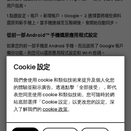
用戶指南。
1.點選
設定
>
帳戶
>
新增帳戶
>
Google
。 2.選擇要將哪些資料
還原到新手機上。當手機連線至互聯網後，會開始自動同步。
從前一部 Android™ 手機還原應用程式設定
如果您的前一部手機是 Android 手機，而且啟用了 Google 帳戶
備份功能，則您可以還原應用程式設定和 Wi-Fi 密碼。
1.點選
設定
>
系統
>
進階
>
備份
。 2.將
備份到 Google 雲端硬碟
Cookie 設定
設定為
開啟
。
智慧型手機
我們會使用 cookie 和類似技術來提升及個人化您
功能型手機
的體驗並顯示廣告。透過點擊「全部接受」，即代
表您同意使用 cookie 和類似技術。您可隨時於網
配件
站底部選擇「Cookie 設定」以更改您的設定。深
平板電腦
入了解我們的
cookie 政策
。
您認為這有幫助嗎？
是
否