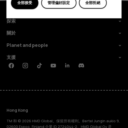
全部接受
管理偏好設定
全部拒絕
探索
關於
Planet and people
支援
Facebook
Instagram
Tiktok
Youtube
Linkedin
Discord
Hong Kong
TM 和 © 2026 HMD Global。保留所有權利。Bertel Jungin aukio 9,
02600 Espoo, Finland.企業 ID 2724044-2。HMD Global Oy 是