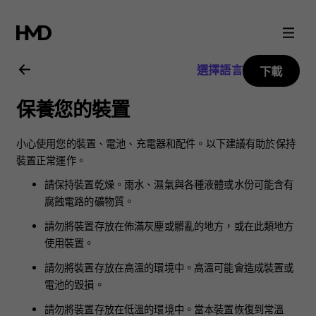
Nokia
C2
選擇語言
下載
用
保養您的裝置
戶
小心使用您的裝置、電池、充電器和配件。以下建議有助於保持
指
裝置正常運作。
請保持裝置乾燥。雨水、濕氣與各種液體或水份可能含有
南
腐蝕電路的礦物質。
請勿將裝置存放在佈滿灰塵或髒亂的地方，或在此類地方
使用裝置。
請勿將裝置存放在高溫的環境中。高溫可能會造成裝置或
電池的毀損。
請勿將裝置存放在低溫的環境中。當本裝置恢復到常溫