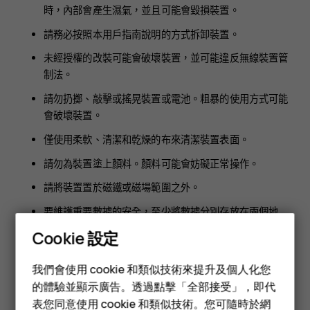
時，內部會產生濕氣，並且可能會毀損裝置。
請務必按照本用戶指南說明的方式拆卸裝置。
未經授權的改裝可能會破壞裝置，並可能違反無線裝置管
制法。
請勿扔擲、敲擊或搖晃裝置或電池。粗暴的使用方式可能
會破壞裝置。
僅使用柔軟、清潔和乾燥的布來清潔裝置表面。
請勿為裝置塗上顏料。顏料可能會妨礙正常操作。
請將裝置置於磁鐵或磁場範圍之外。
要維護重要數據的安全，至少將數據分別存放在兩個地
方，例如您的裝置、記憶卡或電腦上，或寫下重要資料。
Cookie 設定
智慧型手機
在長時間的使用下，您可能會感覺裝置輕微發熱。在大部分情況
我們會使用 cookie 和類似技術來提升及個人化您
下，這是正常的現象。為了避免過熱，裝置會自動降低速度、在
功能型手機
的體驗並顯示廣告。透過點擊「全部接受」，即代
視訊通話期間調暗螢幕、關閉應用程式、停止充電，並且在必要
時自動關機。如果裝置運作不正常，請洽詢就近的授權維修機
表您同意使用 cookie 和類似技術。您可隨時於網