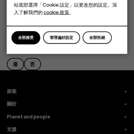
配件
構。
站底部選擇「Cookie 設定」以更改您的設定。深
平板電腦
入了解我們的
cookie 政策
。
全部接受
管理偏好設定
全部拒絕
您認為這有幫助嗎？
是
否
探索
關於
Planet and people
支援