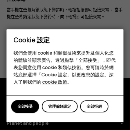
當手機在螢幕解鎖狀態下響鈴時，輕按
拒接
即可拒接來電。 當手
機在螢幕鎖定狀態下響鈴時，向下輕掃即可拒接來電。
Cookie 設定
智慧型手機
我們會使用 cookie 和類似技術來提升及個人化您
功能型手機
您認為這有幫助嗎？
的體驗並顯示廣告。透過點擊「全部接受」，即代
表您同意使用 cookie 和類似技術。您可隨時於網
配件
是
否
站底部選擇「Cookie 設定」以更改您的設定。深
平板電腦
入了解我們的
cookie 政策
。
探索
全部接受
管理偏好設定
全部拒絕
關於
Planet and people