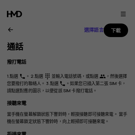
Nokia
C30
選擇語言
下載
用
通話
戶
撥打電話
指
1.點選
。 2.點選
並輸入電話號碼，或點選
，然後選擇
phone
dialpad
group
南
您要撥打的聯絡人。 3.點選
。如果您已插入第二張 SIM 卡，
phone
請點選對應的圖示，以便從該 SIM 卡撥打電話。
接聽來電
當手機在螢幕解鎖狀態下響鈴時，輕按
接聽
即可接聽來電。 當手
機在螢幕鎖定狀態下響鈴時，向上輕掃即可接聽來電。
拒接來電