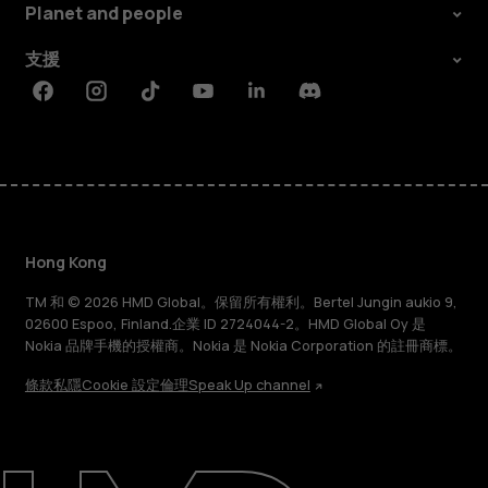
Planet and people
支援
Facebook
Instagram
Tiktok
Youtube
Linkedin
Discord
Hong Kong
TM 和 © 2026 HMD Global。保留所有權利。Bertel Jungin aukio 9,
02600 Espoo, Finland.企業 ID 2724044-2。HMD Global Oy 是
Nokia 品牌手機的授權商。Nokia 是 Nokia Corporation 的註冊商標。
條款
私隱
Cookie 設定
倫理
Speak Up channel
關於