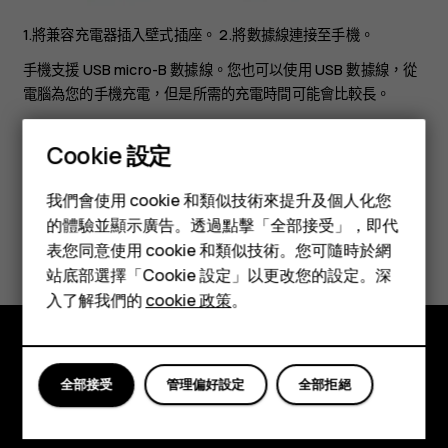
1.將兼容充電器插入壁式插座。 2.將數據線連接至手機。
手機支援 USB micro-B 數據線。您也可以使用 USB 數據線，從
電腦為您的手機充電，但是所需的充電時間可能會比較長。
Cookie 設定
智慧型手機
我們會使用 cookie 和類似技術來提升及個人化您
功能型手機
的體驗並顯示廣告。透過點擊「全部接受」，即代
您認為這有幫助嗎？
表您同意使用 cookie 和類似技術。您可隨時於網
配件
站底部選擇「Cookie 設定」以更改您的設定。深
是
否
平板電腦
入了解我們的
cookie 政策
。
探索
全部接受
管理偏好設定
全部拒絕
關於