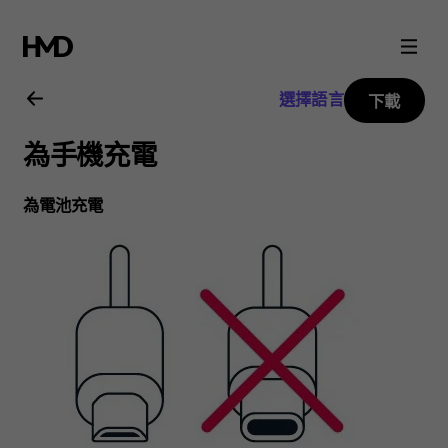
Nokia
C30
選擇語言
下載
用
為手機充電
戶
為電池充電
指
南