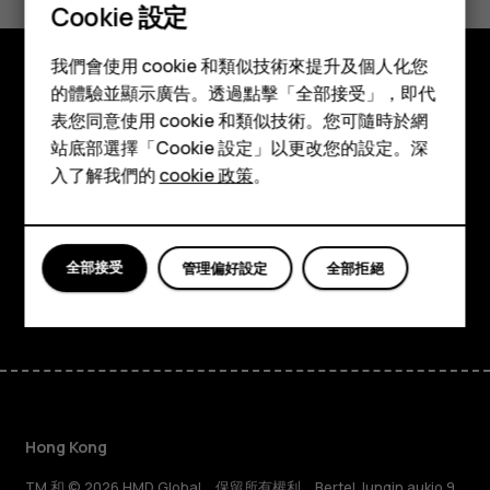
是
否
Cookie 設定
智慧型手機
我們會使用 cookie 和類似技術來提升及個人化您
功能型手機
的體驗並顯示廣告。透過點擊「全部接受」，即代
探索
表您同意使用 cookie 和類似技術。您可隨時於網
配件
站底部選擇「Cookie 設定」以更改您的設定。深
關於
平板電腦
入了解我們的
cookie 政策
。
Planet and people
支援
全部接受
管理偏好設定
全部拒絕
Facebook
Instagram
Tiktok
Youtube
Linkedin
Discord
Hong Kong
TM 和 © 2026 HMD Global。保留所有權利。Bertel Jungin aukio 9,