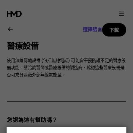
Nokia
C30
選擇語言
下載
用
醫療設備
戶
使用無線傳輸設備 (包括無線電話) 可能會干擾防護不足的醫療設
指
備功能。請洽詢醫師或醫療設備的製造商，確認這些醫療設備是
否可充分遮蔽外部無線電能量。
南
您認為這有幫助嗎？