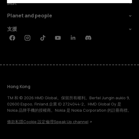
關於
Planet and people
支援
Facebook
Instagram
Tiktok
Youtube
Linkedin
Discord
Hong Kong
TM 和 © 2026 HMD Global。保留所有權利。Bertel Jungin aukio 9,
02600 Espoo, Finland.企業 ID 2724044-2。HMD Global Oy 是
Nokia 品牌手機的授權商。Nokia 是 Nokia Corporation 的註冊商標。
條款
私隱
Cookie 設定
倫理
Speak Up channel