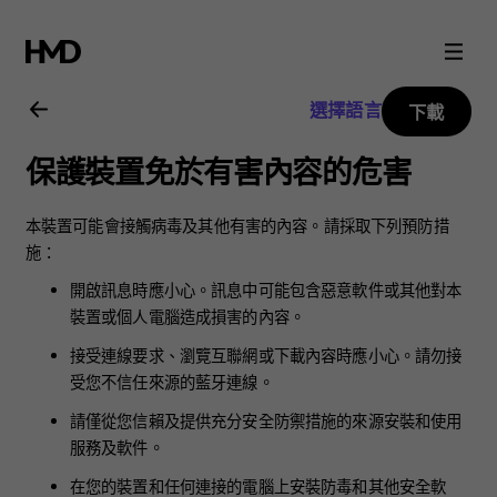
Nokia
G11
選擇語言
下載
Plus
保護裝置免於有害內容的危害
用
本裝置可能會接觸病毒及其他有害的內容。請採取下列預防措
戶
施：
開啟訊息時應小心。訊息中可能包含惡意軟件或其他對本
指
裝置或個人電腦造成損害的內容。
接受連線要求、瀏覽互聯網或下載內容時應小心。請勿接
南
受您不信任來源的藍牙連線。
請僅從您信賴及提供充分安全防禦措施的來源安裝和使用
服務及軟件。
在您的裝置和任何連接的電腦上安裝防毒和其他安全軟