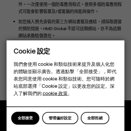
件。一次僅使用一個防毒應用程式。使用多個防毒應用程
式可能會影響裝置及/或電腦的效能與操作。
如您接入預先安裝的第三方網站書籤及連結，請採取適當
的預防措施。HMD Global 不認可這類網站，亦不為這類
網站承擔賠償責任。
Cookie 設定
智慧型手機
我們會使用 cookie 和類似技術來提升及個人化您
功能型手機
的體驗並顯示廣告。透過點擊「全部接受」，即代
表您同意使用 cookie 和類似技術。您可隨時於網
您認為這有幫助嗎？
配件
站底部選擇「Cookie 設定」以更改您的設定。深
平板電腦
入了解我們的
cookie 政策
。
是
否
全部接受
管理偏好設定
全部拒絕
探索