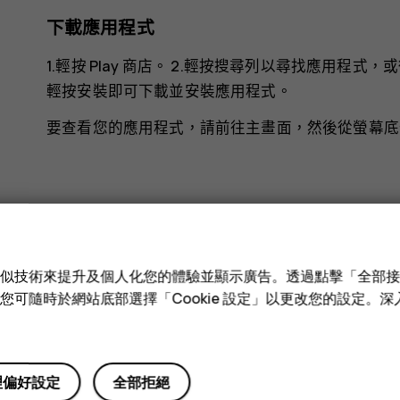
下載應用程式
1.輕按
Play 商店
。 2.輕按搜尋列以尋找應用程式，
輕按
安裝
即可下載並安裝應用程式。
要查看您的應用程式，請前往主畫面，然後從螢幕底
您認為這有幫助嗎？
e 和類似技術來提升及個人化您的體驗並顯示廣告。透過點擊「全部
技術。您可隨時於網站底部選擇「Cookie 設定」以更改您的設定。
是
否
理偏好設定
全部拒絕