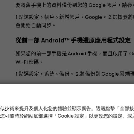
要將舊手機上的資料備份到您的 Google 帳戶，請
1.點選
設定
>
帳戶
>
新增帳戶
>
Google
。 2.選擇
會開始自動同步。
從前一部 Android™ 手機還原應用程式設定
如果您的前一部手機是 Android 手機，而且啟用了
Wi-Fi 密碼。
1.點選
設定
>
系統
>
備份
。 2.將
備份到 Google 雲端
e 和類似技術來提升及個人化您的體驗並顯示廣告。透過點擊「全部
技術。您可隨時於網站底部選擇「Cookie 設定」以更改您的設定。
您認為這有幫助嗎？