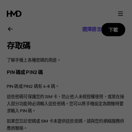
Nokia
X10
選擇語言
下載
用
存取碼
戶
了解手機上各種密碼的用途。
指
PIN 碼或 PIN2 碼
南
PIN 碼或 PIN2 碼有 4-8 碼。
這些密碼可保護您的 SIM 卡，防止他人未經授權使用，或是在接
入部分功能時必須輸入這些密碼。您可以將手機設定為開機時要
求輸入 PIN 碼。
如果您忘記密碼或 SIM 卡未提供這些密碼，請與您的網絡服務供
應商聯絡。