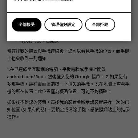
平板電腦
連接到行動數據或 Wi-Fi
在 Google Play 上可見
全部接受
管理偏好設定
全部拒絕
位置已開啟
尋找我的設備已開啟
當尋找我的裝置與手機連線後，您可以看見手機的位置，而手機
上也會收到一則通知。
1.在已連線至互聯網的電腦、平板電腦或手機上開啟
android.com/find，然後登入您的 Google 帳戶。 2.如果您有
多部手機，請在畫面頂端按一下遺失的手機。 3.在地圖上查看手
機的所在位置。此位置僅為概略位置，可能不夠精確。
如果找不到您的裝置，尋找我的裝置會顯示該裝置最近一次的已
知位置 (如果有的話)。要鎖定或清除手機，請依照網站上的指示
操作。