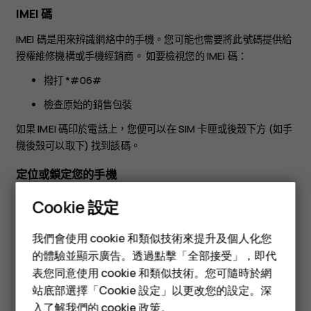
IMEI 碼
IMEI 碼是用來辨識網絡中的手機。您可能也需要將此號碼提供給
授權維修機構或手機經銷商。 如要檢視您的 IMEI 碼：
撥打 *#06#
檢查原始的銷售包裝
如果 IMEI 碼印於電話上，您便可以在 SIM 卡匣或後殼下方 (如手
機後殼可以取下) 找到該碼。
定位或鎖定您的手機
如果您的手機不幸遺失，而您剛好有登入 Google 帳戶，您可能
Cookie 設定
可以從遠端尋找、鎖定手機或清除手機的內容。在已與 Google
智慧型手機
帳戶關聯的手機上，尋找我的裝置預設是開啟的。
我們會使用 cookie 和類似技術來提升及個人化您
功能型手機
的體驗並顯示廣告。透過點擊「全部接受」，即代
要使用尋找我的裝置，您遺失的手機必須符合以下條件：
表您同意使用 cookie 和類似技術。您可隨時於網
配件
為已開啟狀態
站底部選擇「Cookie 設定」以更改您的設定。深
登入 Google 帳戶
入了解我們的
cookie 政策
。