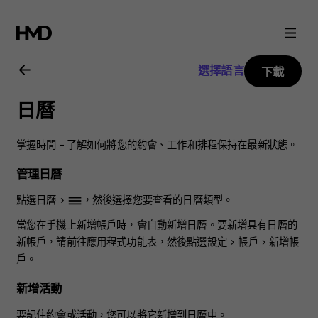
Nokia
X10
選擇語言
下載
用
日曆
戶
掌握時間 – 了解如何將您的約會、工作和排程保持在最新狀態。
指
管理日曆
南
點選
日曆
>
，然後選擇您要查看的日曆類型。
dehaze
當您在手機上新增帳戶時，會自動新增日曆。要新增具有日曆的
新帳戶，請前往應用程式功能表，然後點選
設定
>
帳戶
>
新增帳
戶
。
新增活動
要記住約會或活動，您可以將它新增到日曆中。