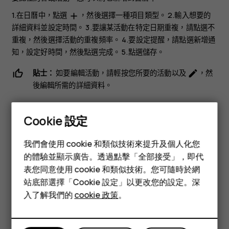
1.在
日曆
中，點選
，然後選擇一種項目類型。 2.輸入想要的
add
詳細資料並設定時間。 3.要讓某活動在特定日期重複，請點選
不
重複
，然後選擇活動的重複頻率。 4.要設定提醒，請點選
新增通
知
，設定好時間，然後點選
完成
。 5.點選
儲存
。
貼士：
如要編輯活動，請輕按您所要的活動以及
，然
mode_edit
後編輯所需的詳細資料。
刪除活動
Cookie 設定
智慧型手機
1.輕按活動。 2.輕按
>
刪除
。
more_vert
我們會使用 cookie 和類似技術來提升及個人化您
功能型手機
的體驗並顯示廣告。透過點擊「全部接受」，即代
表您同意使用 cookie 和類似技術。您可隨時於網
配件
站底部選擇「Cookie 設定」以更改您的設定。深
平板電腦
入了解我們的
cookie 政策
。
您認為這有幫助嗎？
是
否