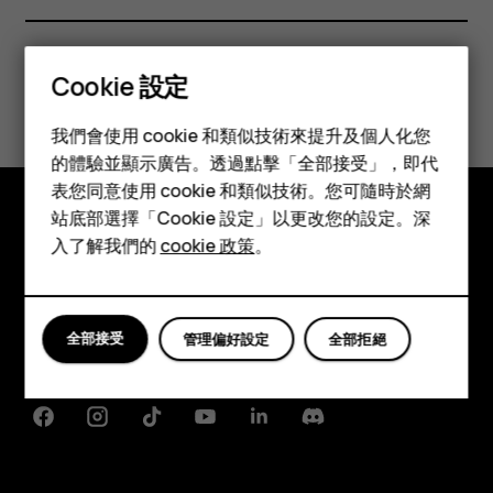
Cookie 設定
您認為這有幫助嗎？
智慧型手機
我們會使用 cookie 和類似技術來提升及個人化您
是
否
功能型手機
的體驗並顯示廣告。透過點擊「全部接受」，即代
表您同意使用 cookie 和類似技術。您可隨時於網
配件
站底部選擇「Cookie 設定」以更改您的設定。深
平板電腦
探索
入了解我們的
cookie 政策
。
關於
Planet and people
全部接受
管理偏好設定
全部拒絕
支援
Facebook
Instagram
Tiktok
Youtube
Linkedin
Discord