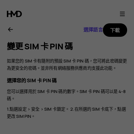
Nokia
X10
選擇語言
下載
用
變更 SIM 卡 PIN 碼
戶
如果您的 SIM 卡有隨附的預設 SIM 卡 PIN 碼，您可將此密碼變更
指
為更安全的密碼。並非所有網絡服務供應商均支援此功能。
選擇您的 SIM 卡 PIN 碼
南
您可以選擇用於 SIM 卡 PIN 碼的數字。SIM 卡 PIN 碼可以是 4-8
碼。
1.點選
設定
>
安全
>
SIM 卡鎖定
。 2.在所選的 SIM 卡底下，點選
更改 SIM PIN
。