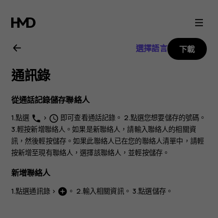
Nokia
X10
選擇語言
下載
用
通訊錄
戶
從通話記錄儲存聯絡人
指
1.點選
>
即可查看通話記錄。 2.點選您想要儲存的號碼。
phone
schedule
3.輕按
新增聯絡人
。如果是新聯絡人，請輸入聯絡人的相關資
南
訊，然後輕按
儲存
。如果此聯絡人已在您的聯絡人清單中，請輕
按
新增至現有聯絡人
，選擇該聯絡人，並輕按
儲存
。
新增聯絡人
1.點選
通訊錄
>
。 2.輸入相關資訊。 3.點選
儲存
。
add_circle