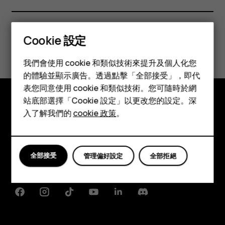
Cookie 設定
您認為這有幫助嗎？
智慧型手機
我們會使用 cookie 和類似技術來提升及個人化您
是
否
功能型手機
的體驗並顯示廣告。透過點擊「全部接受」，即代
表您同意使用 cookie 和類似技術。您可隨時於網
配件
站底部選擇「Cookie 設定」以更改您的設定。深
平板電腦
入了解我們的
cookie 政策
。
探索
關於
Planet and people
全部接受
管理偏好設定
全部拒絕
支援
Facebook
Instagram
Tiktok
Youtube
Linkedin
Discord