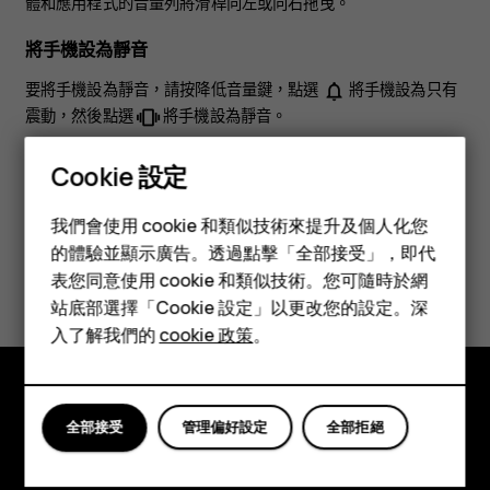
體和應用程式的音量列將滑桿向左或向右拖曳。
將手機設為靜音
要將手機設為靜音，請按降低音量鍵，點選
將手機設為只有
notifications_none
震動，然後點選
將手機設為靜音。
vibration
Cookie 設定
智慧型手機
我們會使用 cookie 和類似技術來提升及個人化您
功能型手機
的體驗並顯示廣告。透過點擊「全部接受」，即代
您認為這有幫助嗎？
表您同意使用 cookie 和類似技術。您可隨時於網
配件
站底部選擇「Cookie 設定」以更改您的設定。深
是
否
平板電腦
入了解我們的
cookie 政策
。
探索
全部接受
管理偏好設定
全部拒絕
關於