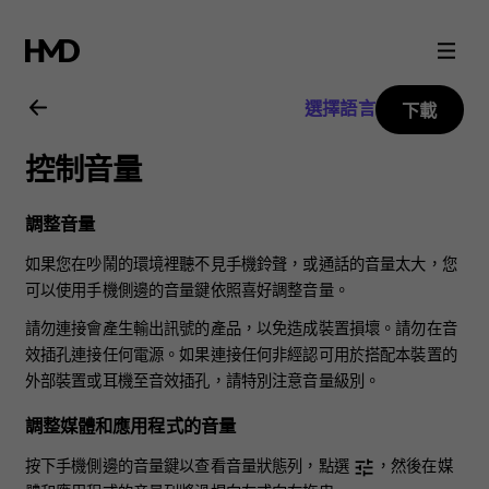
Nokia
X10
選擇語言
下載
用
控制音量
戶
調整音量
指
如果您在吵鬧的環境裡聽不見手機鈴聲，或通話的音量太大，您
可以使用手機側邊的音量鍵依照喜好調整音量。
南
請勿連接會產生輸出訊號的產品，以免造成裝置損壞。請勿在音
效插孔連接任何電源。如果連接任何非經認可用於搭配本裝置的
外部裝置或耳機至音效插孔，請特別注意音量級別。
調整媒體和應用程式的音量
按下手機側邊的音量鍵以查看音量狀態列，點選
，然後在媒
tune