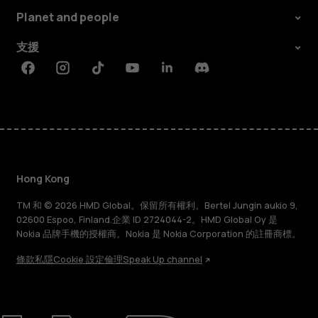
Planet and people
支援
Facebook
Instagram
Tiktok
Youtube
Linkedin
Discord
Hong Kong
TM 和 © 2026 HMD Global。保留所有權利。Bertel Jungin aukio 9,
02600 Espoo, Finland.企業 ID 2724044-2。HMD Global Oy 是
Nokia 品牌手機的授權商。Nokia 是 Nokia Corporation 的註冊商標。
條款
私隱
Cookie 設定
倫理
Speak Up channel
關於