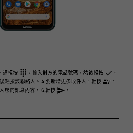
dialpad
done
人，請輕按
，輸入對方的電話號碼，然後輕按
。
輕按該聯絡人。 4.要新增更多收件人，輕按
。
send
輸入您的訊息內容。 6.輕按
。