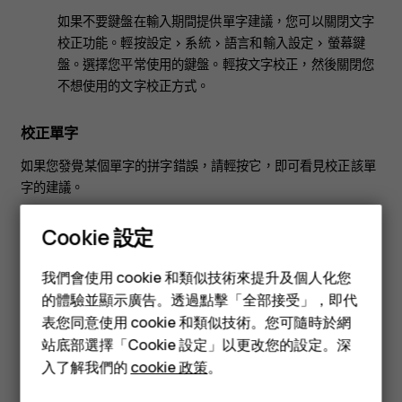
如果不要鍵盤在輸入期間提供單字建議，您可以關閉文字
校正功能。輕按
設定
>
系統
>
語言和輸入設定
>
螢幕鍵
盤
。選擇您平常使用的鍵盤。輕按
文字校正
，然後關閉您
不想使用的文字校正方式。
校正單字
如果您發覺某個單字的拼字錯誤，請輕按它，即可看見校正該單
字的建議。
關閉拼字檢查
Cookie 設定
智慧型手機
點選
設定
>
系統
>
語言和輸入設定
>
進階
>
拼字檢查
，然後將
使
我們會使用 cookie 和類似技術來提升及個人化您
用拼字檢查
設定為關閉。
功能型手機
的體驗並顯示廣告。透過點擊「全部接受」，即代
表您同意使用 cookie 和類似技術。您可隨時於網
配件
站底部選擇「Cookie 設定」以更改您的設定。深
平板電腦
入了解我們的
cookie 政策
。