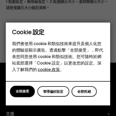
1.點選
設定
>
無障礙設定
。 2.點選
顯示大小
，要調整顯示大小，
請拖曳顯示大小級別滑桿。
Cookie 設定
智慧型手機
我們會使用 cookie 和類似技術來提升及個人化您
您認為這有幫助嗎？
功能型手機
的體驗並顯示廣告。透過點擊「全部接受」，即代
表您同意使用 cookie 和類似技術。您可隨時於網
是
否
配件
站底部選擇「Cookie 設定」以更改您的設定。深
平板電腦
入了解我們的
cookie 政策
。
探索
關於
全部接受
管理偏好設定
全部拒絕
Planet and people
支援