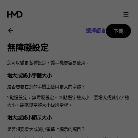
Nokia
X20
選擇語言
下載
用
無障礙設定
戶
您可以變更各種設定，讓手機更容易使用。
指
增大或減小字體大小
南
是否想要在您的手機上使用更大的字體？
1.點選
設定
>
無障礙設定
。 2.點選
字體大小
。要增大或減小字體
大小，請拖曳字體大小級別滑桿。
增大或減小顯示大小
是否想要增大或減小螢幕上顯示的項目？