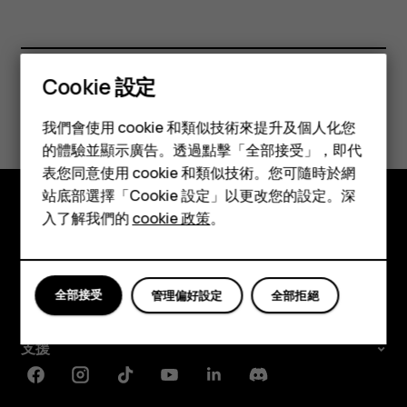
Cookie 設定
智慧型手機
您認為這有幫助嗎？
我們會使用 cookie 和類似技術來提升及個人化您
功能型手機
的體驗並顯示廣告。透過點擊「全部接受」，即代
是
否
表您同意使用 cookie 和類似技術。您可隨時於網
配件
站底部選擇「Cookie 設定」以更改您的設定。深
平板電腦
入了解我們的
cookie 政策
。
探索
關於
全部接受
管理偏好設定
全部拒絕
Planet and people
支援
Facebook
Instagram
Tiktok
Youtube
Linkedin
Discord