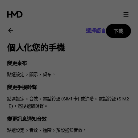
Nokia
X20
選擇語言
下載
用
個人化您的手機
戶
變更桌布
指
點選
設定
>
顯示
>
桌布
。
南
變更手機鈴聲
點選
設定
>
音效
>
電話鈴聲 (SIM1 卡)
或
進階
>
電話鈴聲 (SIM2
卡)
，然後選取鈴聲。
變更訊息通知音效
點選
設定
>
音效
>
進階
>
預設通知音效
。