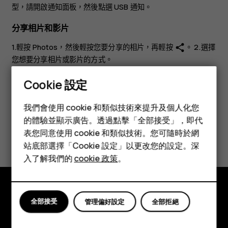
型，請開啟通知面板，然後點選 USB 通知。
分享相片和影片
1.輕按
Photos
，然後輕按您要分享的相片，再輕按
。 2.選擇
share
您想要分享相片或影片的方式。
Cookie 設定
智慧型手機
我們會使用 cookie 和類似技術來提升及個人化您
功能型手機
的體驗並顯示廣告。透過點擊「全部接受」，即代
您認為這有幫助嗎？
表您同意使用 cookie 和類似技術。您可隨時於網
配件
站底部選擇「Cookie 設定」以更改您的設定。深
是
否
平板電腦
入了解我們的
cookie 政策
。
全部接受
探索
管理偏好設定
全部拒絕
關於