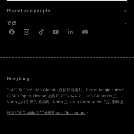
Planet and people
支援
Facebook
Instagram
Tiktok
Youtube
Linkedin
Discord
Hong Kong
TM 和 © 2026 HMD Global。保留所有權利。Bertel Jungin aukio 9,
02600 Espoo, Finland.企業 ID 2724044-2。HMD Global Oy 是
Nokia 品牌手機的授權商。Nokia 是 Nokia Corporation 的註冊商標。
條款
私隱
Cookie 設定
倫理
Speak Up channel