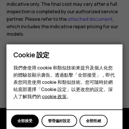
indicative only. The final cost may vary after a full
inspection is completed by our authorized service
partner. Please refer to the
attached document
,
which includes the indicative repair pricing for our
models.
Cookie 設定
智慧型手機
我們會使用 cookie 和類似技術來提升及個人化您
功能型手機
您認為這有幫助嗎？
的體驗並顯示廣告。透過點擊「全部接受」，即代
表您同意使用 cookie 和類似技術。您可隨時於網
配件
是
否
站底部選擇「Cookie 設定」以更改您的設定。深
平板電腦
入了解我們的
cookie 政策
。
全部接受
管理偏好設定
全部拒絕
探索