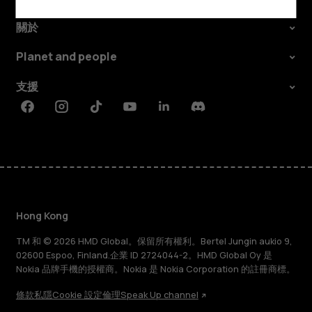
關於
Planet and people
支援
Facebook
Instagram
Tiktok
Youtube
Linkedin
Discord
Hong Kong
TM 和 © 2026 HMD Global。保留所有權利。Bertel Jungin aukio 9,
02600 Espoo, Finland.企業 ID 2724044-2。HMD Global Oy 是
Nokia 品牌手機的授權商。Nokia 是 Nokia Corporation 的註冊商標。
條款
私隱
Cookie 設定
倫理
Speak Up channel