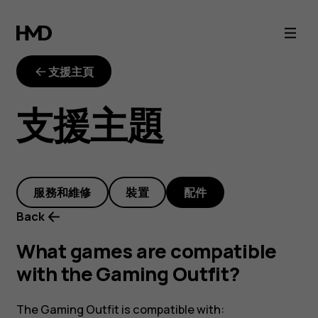
What
games
支援主頁
are
支援主題
compatible
with
服務和維修
裝置
配件
the
Back
Gaming
What games are compatible
with the Gaming Outfit?
Outfit?
The Gaming Outfit is compatible with: