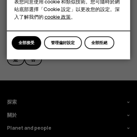
表您同意使用 cookie 和類似技術。您可隨時於網
Stumble guys
配件
站底部選擇「Cookie 設定」以更改您的設定。深
平板電腦
入了解我們的
cookie 政策
。
全部接受
管理偏好設定
全部拒絕
您認為這有幫助嗎？
是
否
探索
關於
Planet and people