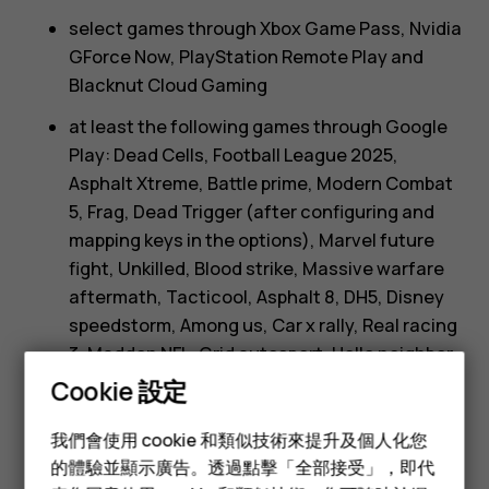
select games through Xbox Game Pass, Nvidia
GForce Now, PlayStation Remote Play and
Blacknut Cloud Gaming
at least the following games through Google
Play: Dead Cells, Football League 2025,
Asphalt Xtreme, Battle prime, Modern Combat
5, Frag, Dead Trigger (after configuring and
mapping keys in the options), Marvel future
fight, Unkilled, Blood strike, Massive warfare
aftermath, Tacticool, Asphalt 8, DH5, Disney
speedstorm, Among us, Car x rally, Real racing
3, Madden NFL, Grid autosport, Hello neighbor,
Diablo immortal, Sky, Lego Ninjago Shadow of
Cookie 設定
智慧型手機
Ronin, Football League 2025, Torchlight
infinite, Nexomon Extinction, Tower of
我們會使用 cookie 和類似技術來提升及個人化您
功能型手機
的體驗並顯示廣告。透過點擊「全部接受」，即代
Fantasy, Lego StarWars: the force awaken and