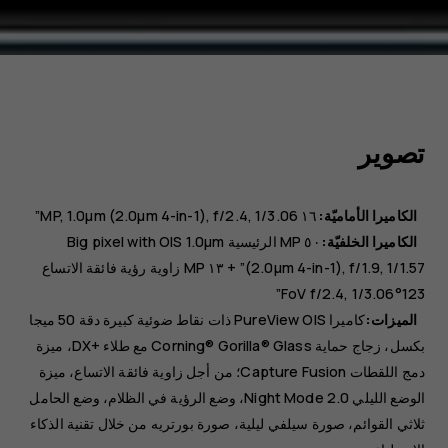
تصوير
الكاميرا الأماميّة:
١٦ MP
1.0µm (2.0µm 4-in-1), f/2.4, 1/3.06”
الكاميرا الخلفيّة:
٥٠ MP
الرئيسية
Big pixel with OIS 1.0µm
(2.0µm 4-in-1), f/1.9, 1/1.57”
+ ١٣ MP
زاوية رؤية فائقة الاتساع
123°FoV f/2.4, 1/3.06”
الميزات:
كاميرا PureView OIS ذات نقاط ضوئية كبيرة دقة 50 ميجا
بكسل، زجاج حماية Corning® Gorilla® Glass مع طلاء +DX، ميزة
دمج اللقطات Capture Fusion؛ من أجل زاوية فائقة الاتساع، ميزة
الوضع الليلي Night Mode 2.0، وضع الرؤية في الظلام، وضع الحامل
ثلاثي القوائم، صورة سيلفي ليلية، صورة بورتريه من خلال تقنية الذكاء