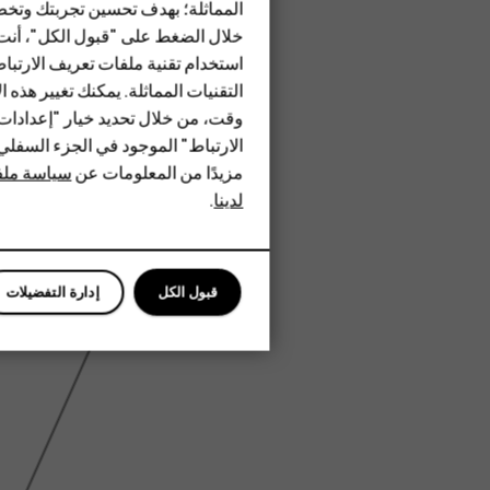
المماثلة؛ بهدف تحسين تجربتك وتخص
الأكسسوارات
خلال الضغط على "قبول الكل"، أنت
استخدام تقنية ملفات تعريف الارتبا
HMD Terra M
التقنيات المماثلة. يمكنك تغيير هذه 
HMD DUB
وقت، من خلال تحديد خيار "إعدادا
الارتباط" الموجود في الجزء السفل
HMD Watch
مزيدًا من المعلومات عن
سياسة ملفا
لدينا
.
للأعمال
الأجهزة اللوحية
قبول الكل
إدارة التفضيلات