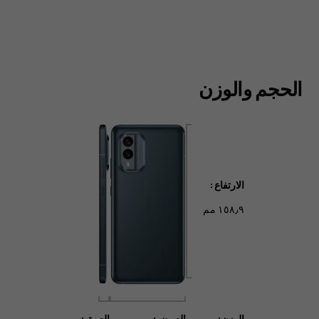
الحجم والوزن
الارتفاع:
١٥٨٫٩ مم
الوزن:
العرض:
العمق: