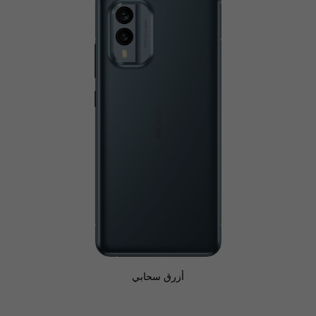
الاستدامة،
ومزود
بكاميرا
بتقنية
OIS
أزرق سحابي