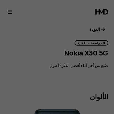
Nokia
X30
5G
العودة
هاتف
المواصفات الفنية
Nokia X30 5G
ذكي
صُنع من أجل أداء أفضل، لفترة أطول
متوافق
مع
الألوان
معايير