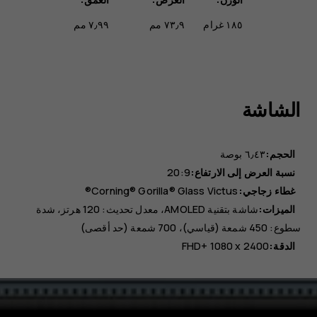
١٨٥ غرام
٧٣٫٩ مم
٧٫٩٩ مم
الشاشة
الحجم:
٦٫٤٣ بوصة
نسبة العرض إلى الارتفاع:
20:9
غطاء زجاجي:
Corning® Gorilla® Glass Victus®
الميزات:
شاشة بتقنية AMOLED، معدل تحديث: 120 هرتز، شدة
سطوع: 450 شمعة (قياسي)، 700 شمعة (حد أقصى)
الدقة:
FHD+ 1080 x 2400