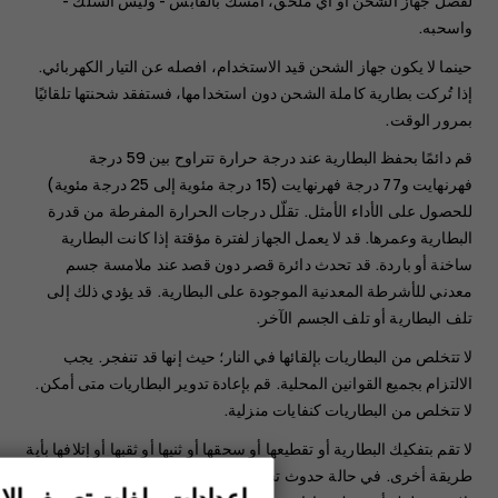
لفصل جهاز الشحن أو أي ملحق، أمسك بالقابس - وليس السلك -
واسحبه.
حينما لا يكون جهاز الشحن قيد الاستخدام، افصله عن التيار الكهربائي.
إذا تُركت بطارية كاملة الشحن دون استخدامها، فستفقد شحنتها تلقائيًا
بمرور الوقت.
قم دائمًا بحفظ البطارية عند درجة حرارة تتراوح بين 59 درجة
فهرنهايت و77 درجة فهرنهايت (15 درجة مئوية إلى 25 درجة مئوية)
للحصول على الأداء الأمثل. تقلّل درجات الحرارة المفرطة من قدرة
البطارية وعمرها. قد لا يعمل الجهاز لفترة مؤقتة إذا كانت البطارية
ساخنة أو باردة. قد تحدث دائرة قصر دون قصد عند ملامسة جسم
معدني للأشرطة المعدنية الموجودة على البطارية. قد يؤدي ذلك إلى
تلف البطارية أو تلف الجسم الآخر.
لا تتخلص من البطاريات بإلقائها في النار؛ حيث إنها قد تنفجر. ‏‫يجب
الالتزام بجميع القوانين المحلية. قم بإعادة تدوير البطاريات متى أمكن.
لا تتخلص من البطاريات كنفايات منزلية.
لا تقم بتفكيك البطارية أو تقطيعها أو سحقها أو ثنيها أو ثقبها أو إتلافها بأية
طريقة أخرى. في حالة حدوث تسرب لسائل البطارية، لا تدع السائل
إعدادات ملفات تعريف الار